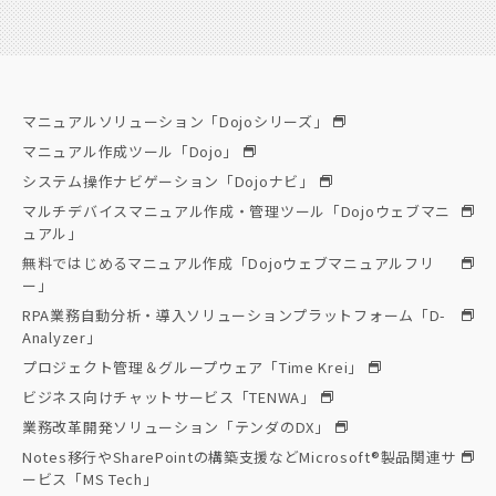
委託元が所有するサイトの運用・保守
3. 個人情報の第三者への提供
マニュアルソリューション「Dojoシリーズ」
お預かりした個人情報は、業務上必要な諸手続きに使用し、
マニュアル作成ツール「Dojo」
共同利用や他の第三者への提供及び販売は致しません。ただ
システム操作ナビゲーション「Dojoナビ」
し、以下の場合には利用や提供及び販売する場合がありま
マルチデバイスマニュアル作成・管理ツール「Dojoウェブマニ
す。
ュアル」
無料ではじめるマニュアル作成「Dojoウェブマニュアルフリ
ー」
a）法令の規定による場合
RPA業務自動分析・導入ソリューションプラットフォーム「D-
Analyzer」
b）貴殿及び/又は公衆の生命、健康、財産などの重大な利益
プロジェクト管理＆グループウェア「Time Krei」
を保護するために必要な場合で、貴殿の同意を得ることが困
ビジネス向けチャットサービス「TENWA」
難であるとき
業務改革開発ソリューション「テンダのDX」
Notes移行やSharePointの構築支援などMicrosoft®製品関連サ
c）公衆衛生の向上又は児童の健全な育成のために特に必要
ービス「MS Tech」
がある場合で、貴殿の同意を得ることが困難であるとき