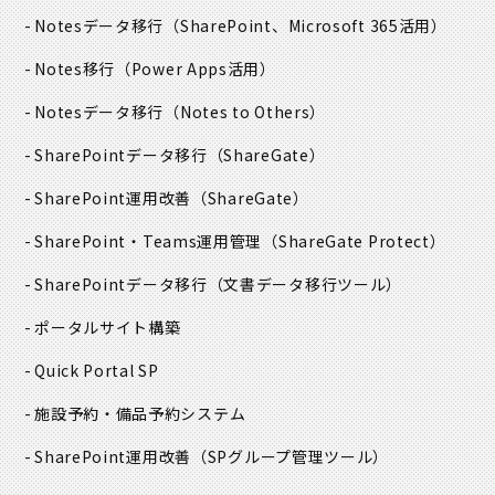
Notesデータ移行
（SharePoint、Microsoft 365活用）
個人情報の取扱いに関する法令、国が定める指針、条例、
JIS Q 15001等に関連する規範を遵守することは当然のこ
Notes移行
（Power Apps活用）
ととし、それらを遵守するための社内規程を定めると共
Notesデータ移行
（Notes to Others）
に、必要に応じてこの規程を見直し、継続的に改善し、適
切に運用します。
SharePointデータ移行
（ShareGate）
SharePoint運用改善
（ShareGate）
⑤. 個人情報保護マネジメントシステムの継続的改善に関す
る事項
SharePoint・Teams運用管理
（ShareGate Protect）
SharePointデータ移行
（文書データ移行ツール）
上記①、②、③及び④項目の実施状況については、定期的
な内部監査を行い、不適合が発生した場合に対しては是正
ポータルサイト構築
処置を実施し、その都度継続的な改善を行います。
Quick Portal SP
本方針は、当社内に掲示し、役員を含む全従業員に周知さ
施設予約・備品予約システム
せ、従業員各自の教育、啓発に努め、個人情報保護意識の
SharePoint運用改善
（SPグループ管理ツール）
高揚を図ります。