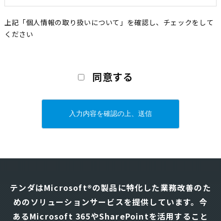
当社事業活動において個人情報を取扱う場合には、個人情報
上記「個人情報の取り扱いについて」を確認し、チェックをして
保護を当社事業における最優先事項の一つとして位置づけて
ください
います。この活動を確実に実践していくために、以下に方針
を定め、当社の従業者はこの方針に従い、社内外の個人情報
こ
の適切な取扱い及び管理に努めます。
の
同意する
フ
①. 個人情報の取得、利用及び提供に関する事項
ィ
ー
我社は個人情報を適切に取得し、適切に利用し、適切に提
ル
供いたします。
ド
は
取得した個人情報について、本人（又は、本人の同意のも
空
と、依頼されているお客様の同意）から開示又は訂正・追
の
加・削除の要求があった場合にはこれに応じます。
ま
テンダはMicrosoft®の製品に特化した業務改善のた
ま
めのソリューションサービスを提供しています。
今
に
事業遂行のために必要な範囲内で利用目的を明確に定め、
あるMicrosoft 365やSharePointを活用すること
し
利用目的の範囲内でのみ利用し、目的外利用を行わないた