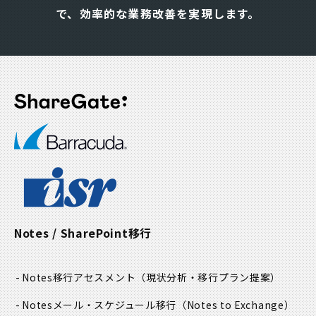
て
めの措置を講じます。
で、効率的な業務改善を実現します。
く
だ
②. 個人情報の安全対策に関する事項
さ
い
個人情報の取扱い責任者を特定し、取扱い担当者について
。
は必要最小限の者に限定します。また、個人情報の漏え
い、滅失又はき損の防止及び是正に努め、必要な安全管理
策を実施します
③. 本人からの苦情及び相談に関する事項
本人より当社の個人情報保護の活動に関する苦情・要望又
Notes / SharePoint移行
は相談を受けた場合は、個人情報受付窓口にて懇切丁寧に
対応し、管理責任者により適切な処置を実施します。
Notes移行アセスメント
（現状分析・移行プラン提案）
④.個人情報の取扱いに関する法令、国が定める指針その他
の規範に関する事項
Notesメール・スケジュール移行
（Notes to Exchange）