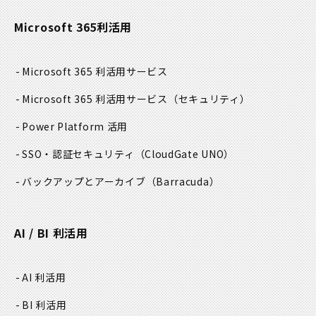
2. 個人情報の利用目的
Microsoft 365利活用
当社では、個人情報を以下の業務の為に利用致します。
Microsoft 365 利活用サービス
営業のご案内
Microsoft 365 利活用サービス
（セキュリティ）
新商品、サービス、セミナー等のご案内
Power Platform 活用
SSO・認証セキュリティ
（CloudGate UNO）
システムテスト
バックアップとアーカイブ
（Barracuda）
サービス提供・運用保守・調査
AI / BI 利活用
技術者の適切なアサイン
人事労務管理
AI 利活用
BI 利活用
採用選考活動の為