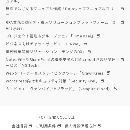
ュアル」
無料ではじめるマニュアル作成「Dojoウェブマニュアルフリ
ー」
RPA業務自動分析・導入ソリューションプラットフォーム「D-
Analyzer」
プロジェクト管理＆グループウェア「Time Krei」
ビジネス向けチャットサービス「TENWA」
業務改革開発ソリューション「テンダのDX」
Notes移行やSharePointの構築支援などMicrosoft®製品関連サ
ービス「MS Tech」
Webクローラー＆スクレイピングツール「Crawl Krei」
WordPress向けセキュリティ対策「Security Krei」
カードRPG「ヴァンパイア♰ブラッド」（Vampire Blood）
（C）TENDA Co., Ltd.
会社概要
ご利用条件
個人情報保護方針