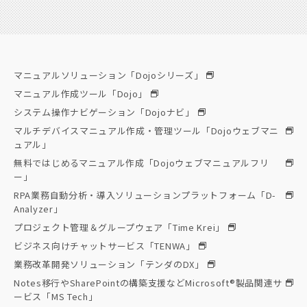
委託元が所有するサイトの運用・保守
3. 個人情報の第三者への提供
マニュアルソリューション「Dojoシリーズ」
お預かりした個人情報は、業務上必要な諸手続きに使用し、
マニュアル作成ツール「Dojo」
共同利用や他の第三者への提供及び販売は致しません。ただ
システム操作ナビゲーション「Dojoナビ」
し、以下の場合には利用や提供及び販売する場合がありま
マルチデバイスマニュアル作成・管理ツール「Dojoウェブマニ
す。
ュアル」
無料ではじめるマニュアル作成「Dojoウェブマニュアルフリ
ー」
a）法令の規定による場合
RPA業務自動分析・導入ソリューションプラットフォーム「D-
Analyzer」
b）貴殿及び/又は公衆の生命、健康、財産などの重大な利益
プロジェクト管理＆グループウェア「Time Krei」
を保護するために必要な場合で、貴殿の同意を得ることが困
ビジネス向けチャットサービス「TENWA」
難であるとき
業務改革開発ソリューション「テンダのDX」
Notes移行やSharePointの構築支援などMicrosoft®製品関連サ
c）公衆衛生の向上又は児童の健全な育成のために特に必要
ービス「MS Tech」
がある場合で、貴殿の同意を得ることが困難であるとき