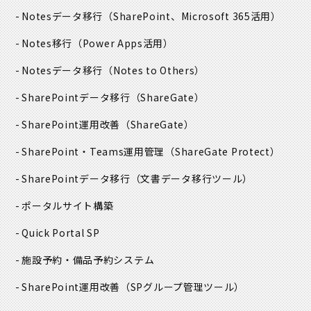
Notesデータ移行
（SharePoint、Microsoft 365活用）
個人情報の取扱いに関する法令、国が定める指針、条例、
JIS Q 15001等に関連する規範を遵守することは当然のこ
Notes移行
（Power Apps活用）
ととし、それらを遵守するための社内規程を定めると共
Notesデータ移行
（Notes to Others）
に、必要に応じてこの規程を見直し、継続的に改善し、適
切に運用します。
SharePointデータ移行
（ShareGate）
SharePoint運用改善
（ShareGate）
⑤. 個人情報保護マネジメントシステムの継続的改善に関す
る事項
SharePoint・Teams運用管理
（ShareGate Protect）
SharePointデータ移行
（文書データ移行ツール）
上記①、②、③及び④項目の実施状況については、定期的
な内部監査を行い、不適合が発生した場合に対しては是正
ポータルサイト構築
処置を実施し、その都度継続的な改善を行います。
Quick Portal SP
本方針は、当社内に掲示し、役員を含む全従業員に周知さ
施設予約・備品予約システム
せ、従業員各自の教育、啓発に努め、個人情報保護意識の
SharePoint運用改善
（SPグループ管理ツール）
高揚を図ります。