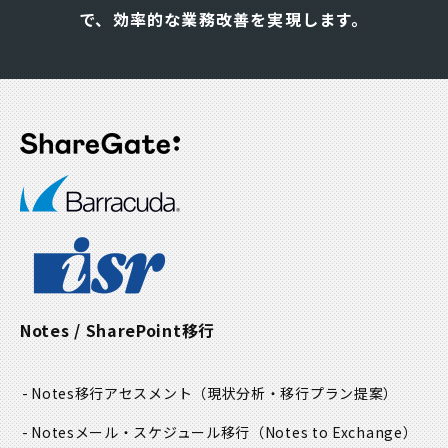
て
めの措置を講じます。
で、効率的な業務改善を実現します。
く
だ
②. 個人情報の安全対策に関する事項
さ
い
個人情報の取扱い責任者を特定し、取扱い担当者について
。
は必要最小限の者に限定します。また、個人情報の漏え
い、滅失又はき損の防止及び是正に努め、必要な安全管理
策を実施します
③. 本人からの苦情及び相談に関する事項
本人より当社の個人情報保護の活動に関する苦情・要望又
Notes / SharePoint移行
は相談を受けた場合は、個人情報受付窓口にて懇切丁寧に
対応し、管理責任者により適切な処置を実施します。
Notes移行アセスメント
（現状分析・移行プラン提案）
④.個人情報の取扱いに関する法令、国が定める指針その他
の規範に関する事項
Notesメール・スケジュール移行
（Notes to Exchange）