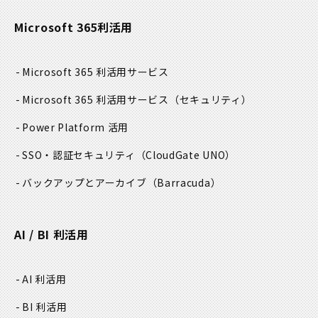
2. 個人情報の利用目的
Microsoft 365利活用
当社では、個人情報を以下の業務の為に利用致します。
Microsoft 365 利活用サービス
営業のご案内
Microsoft 365 利活用サービス
（セキュリティ）
新商品、サービス、セミナー等のご案内
Power Platform 活用
SSO・認証セキュリティ
（CloudGate UNO）
システムテスト
バックアップとアーカイブ
（Barracuda）
サービス提供・運用保守・調査
AI / BI 利活用
技術者の適切なアサイン
人事労務管理
AI 利活用
BI 利活用
採用選考活動の為