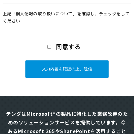
当社事業活動において個人情報を取扱う場合には、個人情報
上記「個人情報の取り扱いについて」を確認し、チェックをして
保護を当社事業における最優先事項の一つとして位置づけて
ください
います。この活動を確実に実践していくために、以下に方針
を定め、当社の従業者はこの方針に従い、社内外の個人情報
こ
の適切な取扱い及び管理に努めます。
の
同意する
フ
①. 個人情報の取得、利用及び提供に関する事項
ィ
ー
我社は個人情報を適切に取得し、適切に利用し、適切に提
ル
供いたします。
ド
は
取得した個人情報について、本人（又は、本人の同意のも
空
と、依頼されているお客様の同意）から開示又は訂正・追
の
加・削除の要求があった場合にはこれに応じます。
ま
テンダはMicrosoft®の製品に特化した業務改善のた
ま
めのソリューションサービスを提供しています。
今
に
事業遂行のために必要な範囲内で利用目的を明確に定め、
あるMicrosoft 365やSharePointを活用すること
し
利用目的の範囲内でのみ利用し、目的外利用を行わないた