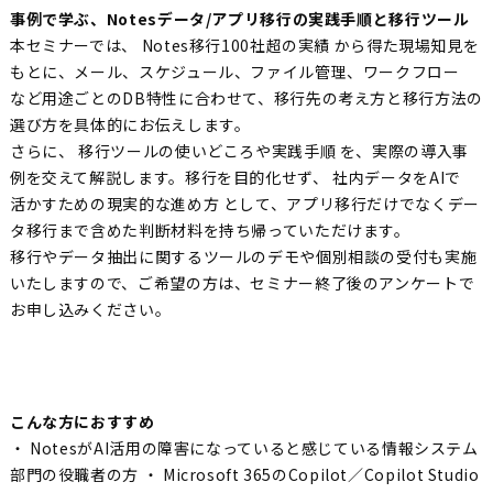
事例で学ぶ、Notesデータ/アプリ移行の実践手順と移行ツール
本セミナーでは、 Notes移行100社超の実績 から得た現場知見を
もとに、メール、スケジュール、ファイル管理、ワークフロー
など用途ごとのDB特性に合わせて、移行先の考え方と移行方法の
選び方を具体的にお伝えします。
さらに、 移行ツールの使いどころや実践手順 を、実際の導入事
例を交えて解説します。移行を目的化せず、 社内データをAIで
活かすための現実的な進め方 として、アプリ移行だけでなくデー
タ移行まで含めた判断材料を持ち帰っていただけます。
移行やデータ抽出に関するツールのデモや個別相談の受付も実施
いたしますので、ご希望の方は、セミナー終了後のアンケートで
お申し込みください。
こんな方におすすめ
・ NotesがAI活用の障害になっていると感じている情報システム
部門の役職者の方 ・ Microsoft 365のCopilot／Copilot Studio