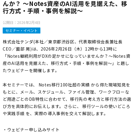
んか？ ～Notes資産のAI活用を見据えた、移
行方式・手順・事例を解説～
公開日：
2026年2月4日
セミナー・イベント
株式会社テンダ(本社／東京都渋谷区、代表取締役会長兼社長
CEO／薗部 晃)は、2026年2月26日（木）12時から13時に
「Notes継続利用がDXの足かせになっていませんか？～Notes資
産のAI活用を見据えた、移行方式・手順・事例を解説～」と題し
たウェビナーを開催します。
本セミナーでは、 Notes移行100社超の実績 から得た現場知見を
もとに、メール、スケジュール、ファイル管理、ワークフローな
ど用途ごとのDB特性に合わせて、移行先の考え方と移行方法の選
び方を具体的にお伝えします。さらに、 移行ツールの使いどころ
や実践手順 を、実際の導入事例を交えて解説します。
・ウェビナー申し込みサイト