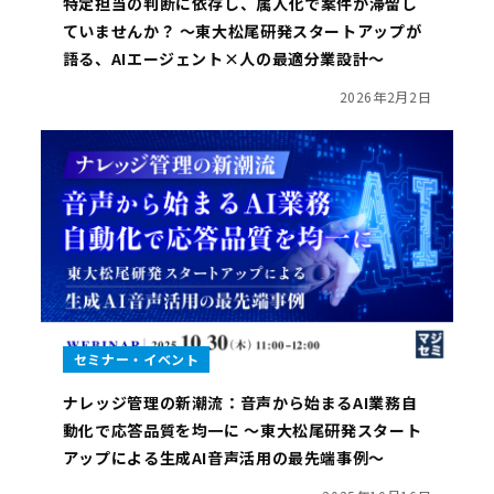
特定担当の判断に依存し、属人化で案件が滞留し
ていませんか？ ～東大松尾研発スタートアップが
語る、AIエージェント×人の最適分業設計～
2026年2月2日
セミナー・イベント
ナレッジ管理の新潮流：音声から始まるAI業務自
動化で応答品質を均一に 〜東大松尾研発スタート
アップによる生成AI音声活用の最先端事例〜