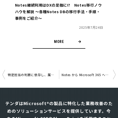
Notes継続利用はDXの足枷に!? Notes移行ノウ
ハウを解説 ～各種Notes DBの移行手法・手順・
事例をご紹介～
2025年7月24日
MORE
特定担当の判断に依存し、属人化で案件が滞留していませんか？ ～東大松尾研発スタートアップが語る、AIエージェント×人の最適分業設計～
Notes から Microsoft 365 への移行と業務の再設計 – AI を見据えた活用の第一歩 –
投
稿
ナ
テンダはMicrosoft®の製品に特化した業務改善のた
ビ
めのソリューションサービスを提供しています。
今
ゲ