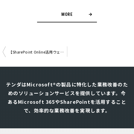
MORE
【SharePoint Online活用ウェビナーのご案内】SharePoint Online活用 ～事例やデモから学ぶ、SPFxやCopilotとの連携～
投
稿
ナ
テンダはMicrosoft®の製品に特化した業務改善のた
ビ
めのソリューションサービスを提供しています。
今
ゲ
あるMicrosoft 365やSharePointを活用すること
ー
シ
で、効率的な業務改善を実現します。
ョ
ン