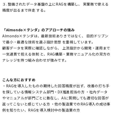
３. 整備されたデータ基盤の上にRAGを構築し、 実業務で使える
精度が出るまで伴走 する。
「Almondo×テンダ」のアプローチの強み
Almondo×テンダは、最新技術ありきではなく、 目的ドリブン
で最小・最適な技術を選ぶ設計思想 を重視しています。
顧客データを実際に確認しながら、 上流設計から開発・運用まで
一気通貫で担える体制 と、RAG構築・業務マニュアル化の双方の
ナレッジを持つ組み合わせが強みです。
こんな方におすすめ
・RAGを導入したものの期待した回答精度が出ず、改善の打ち手
を探している情報システム部門・DX推進担当の方 ・社内データ
やマニュアルが部門ごとに散在し、AIに質問しても適切な回答が
返ってこないと感じている方 ・他の製造業でのRAG導入の成功事
例を知りたい、RAGを導入検討中の製造業の方