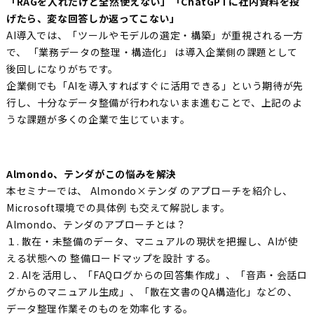
「RAGを入れたけど全然使えない」「ChatGPTに社内資料を投
げたら、変な回答しか返ってこない」
AI導入では、「ツールやモデルの選定・構築」が重視される一方
で、 「業務データの整理・構造化」 は導入企業側の課題として
後回しになりがちです。
企業側でも「AIを導入すればすぐに活用できる」という期待が先
行し、十分なデータ整備が行われないまま進むことで、上記のよ
うな課題が多くの企業で生じています。
Almondo、テンダがこの悩みを解決
本セミナーでは、 Almondo×テンダ のアプローチを紹介し、
Microsoft環境での具体例 も交えて解説します。
Almondo、テンダのアプローチとは？
１. 散在・未整備のデータ、マニュアルの現状を把握し、AIが使
える状態への 整備ロードマップを設計 する。
２. AIを活用し、「FAQログからの回答集作成」、「音声・会話ロ
グからのマニュアル生成」、「散在文書のQA構造化」などの、
データ整理作業そのものを効率化 する。