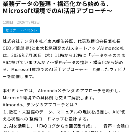
業務データの整理・構造化から始める、
Microsoft環境でのAI活用アプローチ～
公開日：
2026年7月2日
セミナー・イベント
株式会社テンダ(本社／東京都渋谷区、代表取締役会長兼社長
CEO／薗部 晃)と東大松尾研発のAIスタートアップAlmondo社
は、2026年7月30日（木）11時から12時に「データをそのまま
AIに投げていませんか？～業務データの整理・構造化から始め
る、Microsoft環境でのAI活用アプローチ～」と題したウェビナ
ーを開催します。
本セミナーでは、 Almondo×テンダ のアプローチを紹介し、
Microsoft環境での具体例 も交えて解説します。
Almondo、テンダのアプローチとは？
１. 散在・未整備のデータ、マニュアルの現状を把握し、AIが使
える状態への 整備ロードマップを設計 する。
２. AIを活用し、「FAQログからの回答集作成」、「音声・会話ロ