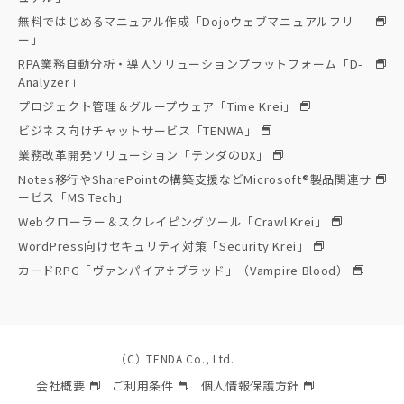
無料ではじめるマニュアル作成「Dojoウェブマニュアルフリ
ー」
RPA業務自動分析・導入ソリューションプラットフォーム「D-
Analyzer」
プロジェクト管理＆グループウェア「Time Krei」
ビジネス向けチャットサービス「TENWA」
業務改革開発ソリューション「テンダのDX」
Notes移行やSharePointの構築支援などMicrosoft®製品関連サ
ービス「MS Tech」
Webクローラー＆スクレイピングツール「Crawl Krei」
WordPress向けセキュリティ対策「Security Krei」
カードRPG「ヴァンパイア♰ブラッド」（Vampire Blood）
（C）TENDA Co., Ltd.
会社概要
ご利用条件
個人情報保護方針