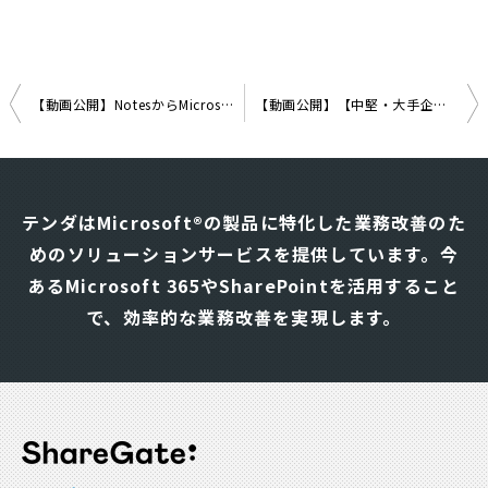
【動画公開】NotesからMicrosoft製品への移行ツールはどのように選ぶべきか？
【動画公開】【中堅・大手企業向け】社内データ活用の生成AI構築、高コストは当たり前？ 〜東大松尾研発スタートアップが伴走する生成AIスモールスタート（マイクロDX）実践法〜
投
稿
ナ
テンダはMicrosoft®の製品に特化した業務改善のた
ビ
めのソリューションサービスを提供しています。
今
ゲ
あるMicrosoft 365やSharePointを活用すること
ー
シ
で、効率的な業務改善を実現します。
ョ
ン