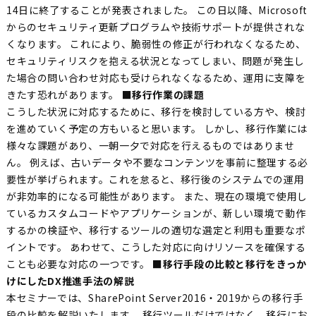
14日に終了することが発表されました。 この日以降、Microsoft
からのセキュリティ更新プログラムや技術サポートが提供されな
くなります。 これにより、脆弱性の修正が行われなくなるため、
セキュリティリスクを抱える状況となってしまい、問題が発生し
た場合の問い合わせ対応も受けられなくなるため、運用に支障を
きたす恐れがあります。
■移行作業の課題
こうした状況に対応するために、移行を検討している方や、検討
を進めていく予定の方もいると思います。 しかし、移行作業には
様々な課題があり、一朝一夕で対応を行えるものではありませ
ん。 例えば、古いデータや不要なコンテンツを事前に整理する必
要性が挙げられます。これを怠ると、移行後のシステムでの運用
が非効率的になる可能性があります。 また、現在の環境で使用し
ているカスタムコードやアプリケーションが、新しい環境で動作
するかの検証や、移行するツールの適切な選定と利用も重要なポ
イントです。 あわせて、こうした対応に向けリソースを確保する
ことも必要な対応の一つです。
■移行手段の比較と移行をきっか
けにしたDX推進手法の解説
本セミナーでは、SharePoint Server2016・2019からの移行手
段の比較を解説いたします。 移行ツールだけではなく、移行にお