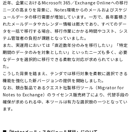
近年、企業におけるMicrosoft 365／Exchange Onlineへの移行
ニーズの高まりを背景に、Notes環境からのメールおよびスケジ
ュールデータの移行需要が増加しています。一方で、長年蓄積さ
れたメールデータやカレンダー情報は膨大であり、すべてのデー
タを一括で移行する場合、移行作業にかかる時間やコスト、シス
テム管理者の負担が課題となっていました。
また、実運用においては「直近数年分のみを移行したい」「特定
期間のデータのみを対象としたい」といったニーズも多く、必要
なデータを選択的に移行できる柔軟な対応が求められていまし
た。
こうした背景を踏まえ、テンダでは移行対象を柔軟に選択できる
機能を強化した新バージョンの提供を開始しました。
なお、競合製品であるクエスト社製移行ツール（Migrator for
Notes to Exchange）のライセンス販売終了により、代替手段の
確保が求められる中、本ツールは有力な選択肢の一つとなってい
ます。
■「Notesメール・スケジュール移行」について