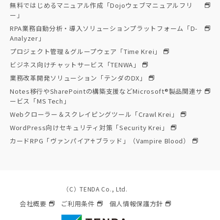
無料ではじめるマニュアル作成「Dojoウェブマニュアルフリ
ー」
RPA業務自動分析・導入ソリューションプラットフォーム「D-
Analyzer」
プロジェクト管理＆グループウェア「Time Krei」
ビジネス向けチャットサービス「TENWA」
業務改革開発ソリューション「テンダのDX」
Notes移行やSharePointの構築支援などMicrosoft®製品関連サ
ービス「MS Tech」
Webクローラー＆スクレイピングツール「Crawl Krei」
WordPress向けセキュリティ対策「Security Krei」
カードRPG「ヴァンパイア♰ブラッド」（Vampire Blood）
（C）TENDA Co., Ltd.
会社概要
ご利用条件
個人情報保護方針