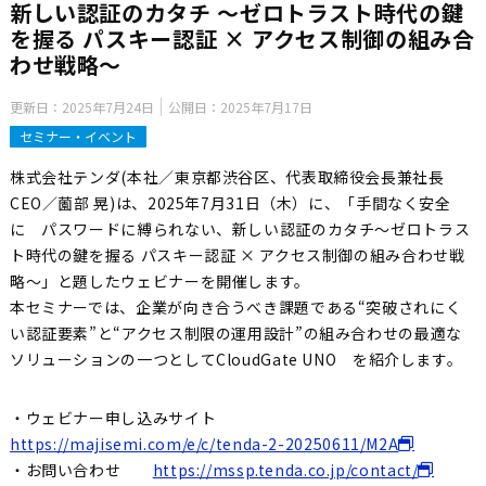
新しい認証のカタチ ～ゼロトラスト時代の鍵
を握る パスキー認証 × アクセス制御の組み合
わせ戦略～
更新日：
2025年7月24日
公開日：
2025年7月17日
セミナー・イベント
株式会社テンダ(本社／東京都渋谷区、代表取締役会長兼社長
CEO／薗部 晃)は、2025年7月31日（木）に、「手間なく安全
に パスワードに縛られない、新しい認証のカタチ～ゼロトラス
ト時代の鍵を握る パスキー認証 × アクセス制御の組み合わせ戦
略～」と題したウェビナーを開催します。
本セミナーでは、企業が向き合うべき課題である“突破されにく
い認証要素”と“アクセス制限の運用設計”の組み合わせの最適な
ソリューションの一つとしてCloudGate UNO を紹介します。
・ウェビナー申し込みサイト
https://majisemi.com/e/c/tenda-2-20250611/M2A
・お問い合わせ
https://mssp.tenda.co.jp/contact/