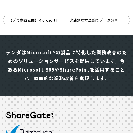
【デモ動画公開】Microsoft Power BIで始めるデータ分析ウェビナーのご案内 ～サービスの概要、導入メリット、何ができるのか？を解説～
実践的な方法論でデータ分析を内製化するMicrosoft Power BI活用方法を解説
投
稿
ナ
テンダはMicrosoft®の製品に特化した業務改善のた
ビ
めのソリューションサービスを提供しています。
今
ゲ
あるMicrosoft 365やSharePointを活用すること
ー
シ
で、効率的な業務改善を実現します。
ョ
ン